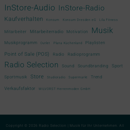
InStore-Audio
InStore-Radio
Kaufverhalten
Konsum
Konsum Dresden eG
Lila Fitness
Musik
Mitarbeiterradio
Mitarbeiter
Motivation
Musikprogramm
Playlisten
Outlet
Plana Küchenland
Point of Sale (POS)
Radio
Radioprogramm
Radio Selection
Sport
Sound
Soundbranding
Store
Sportmusik
Trend
Studioradio
Supermarkt
Verkaufsfaktor
WILVORST Herrenmoden GmbH
Copyright © 2026
Radio Selection | Musik für Ihr Unternehmen
. All