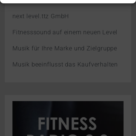
schafft
next level.ttz GmbH
Fitnesssound auf einem neuen Level
Musik für Ihre Marke und Zielgruppe
Musik beeinflusst das Kaufverhalten