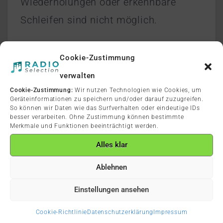
Wiederholungen oder erkennbare
Schleifen sind nicht möglich.
Cookie-Zustimmung
verwalten
Cookie-Zustimmung:
Wir nutzen Technologien wie Cookies, um
Suchen
Geräteinformationen zu speichern und/oder darauf zuzugreifen.
So können wir Daten wie das Surfverhalten oder eindeutige IDs
nach:
besser verarbeiten. Ohne Zustimmung können bestimmte
Merkmale und Funktionen beeinträchtigt werden.
Alles klar
Passend zum Thema
Ablehnen
Einstellungen ansehen
Wie InStore-Radio mit Retail Media
neue Erlöse und bessere Stimmung
Cookie-Richtlinie
Datenschutzerklärung
Impressum