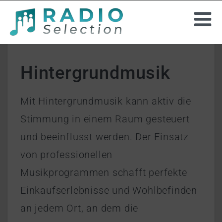
INSTORE-RADIO
Hintergrundmusik
PROJEKTE
Mit Hintergrundmusik kann aktiv die
HINTERGRUNDMUSIK
Stimmung in einem Raum gesteuert
UNTERNEHMEN
und beeinflusst werden. Der Einsatz
von professionellen
ANGEBOT ANFORDERN
Musikprogrammen schafft perfekte
Einkaufserlebnisse und Wohlbefinden
an jedem Ort, an dem die