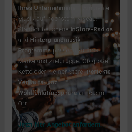
Ihres Unternehmens
– Ambiente-
Musik auf höchstem Niveau!
Standortbezogene
InStore-Radios
und
Hintergrundmusik-
Programme
passend zu Ihrer
Marke und Zielgruppe. Ob große
Kette oder kleiner Store:
Perfekte
Verkaufs- und
Wohlfühlatmosphäre
an jedem
Ort.
Jetzt hier Angebot anfordern...