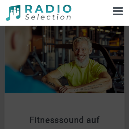
INSTORE-RADIO
PROJEKTE
HINTERGRUNDMUSIK
UNTERNEHMEN
ANGEBOT ANFORDERN
Fitnesssound auf