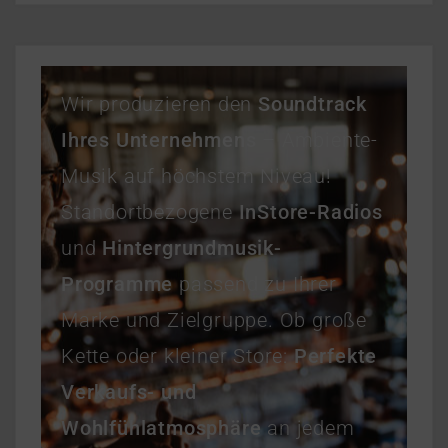
Wir produzieren den
Soundtrack
Ihres Unternehmens
– Ambiente-
Musik auf höchstem Niveau!
Standortbezogene
InStore-Radios
und
Hintergrundmusik-
Programme
passend zu Ihrer
Marke und Zielgruppe. Ob große
Kette oder kleiner Store:
Perfekte
Verkaufs- und
Wohlfühlatmosphäre
an jedem