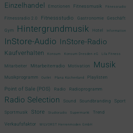
Einzelhandel
Fitnessmusik
Emotionen
Fitnessradio
Fitnessstudio
Fitnessradio 2.0
Gastronomie
Geschäft
Hintergrundmusik
Gym
Hotel
Information
InStore-Audio
InStore-Radio
Kaufverhalten
Konsum
Konsum Dresden eG
Lila Fitness
Musik
Mitarbeiterradio
Mitarbeiter
Motivation
Musikprogramm
Playlisten
Outlet
Plana Küchenland
Point of Sale (POS)
Radio
Radioprogramm
Radio Selection
Sport
Sound
Soundbranding
Store
Sportmusik
Trend
Studioradio
Supermarkt
Verkaufsfaktor
WILVORST Herrenmoden GmbH