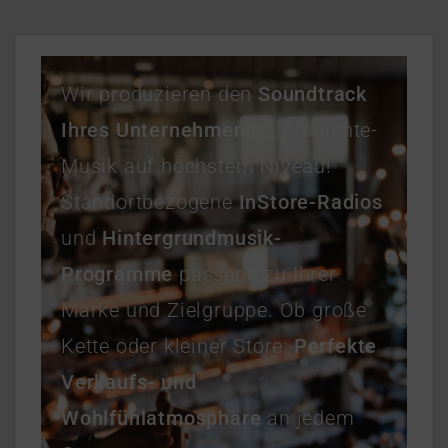
Wir produzieren den
Soundtrack
Ihres Unternehmens
– Ambiente-
Musik auf höchstem Niveau!
Standortbezogene
InStore-Radios
und
Hintergrundmusik-
Programme
passend zu Ihrer
Marke und Zielgruppe. Ob große
Kette oder kleiner Store:
Perfekte
Verkaufs- und
Wohlfühlatmosphäre
an jedem