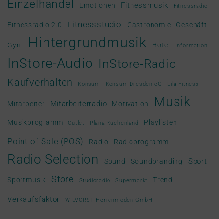
Einzelhandel
Fitnessmusik
Emotionen
Fitnessradio
Fitnessstudio
Fitnessradio 2.0
Gastronomie
Geschäft
Hintergrundmusik
Gym
Hotel
Information
InStore-Audio
InStore-Radio
Kaufverhalten
Konsum
Konsum Dresden eG
Lila Fitness
Musik
Mitarbeiterradio
Mitarbeiter
Motivation
Musikprogramm
Playlisten
Outlet
Plana Küchenland
Point of Sale (POS)
Radio
Radioprogramm
Radio Selection
Sport
Sound
Soundbranding
Store
Sportmusik
Trend
Studioradio
Supermarkt
Verkaufsfaktor
WILVORST Herrenmoden GmbH