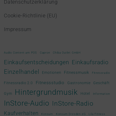
Datenschutzerklärung
Cookie-Richtlinie (EU)
Impressum
Audio Content am POS
Capron
Chiba Outlet GmbH
Einkaufsradio
Einkaufsentscheidungen
Einzelhandel
Fitnessmusik
Emotionen
Fitnessradio
Fitnessstudio
Fitnessradio 2.0
Gastronomie
Geschäft
Hintergrundmusik
Gym
Hotel
Information
InStore-Audio
InStore-Radio
Kaufverhalten
Konsum
Konsum Dresden eG
Lila Fitness