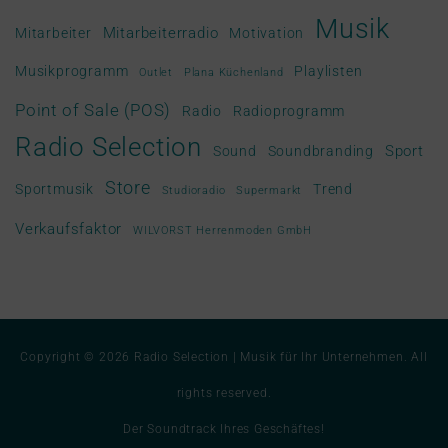
Musik
Mitarbeiterradio
Mitarbeiter
Motivation
Musikprogramm
Playlisten
Outlet
Plana Küchenland
Point of Sale (POS)
Radio
Radioprogramm
Radio Selection
Sport
Sound
Soundbranding
Store
Sportmusik
Trend
Studioradio
Supermarkt
Verkaufsfaktor
WILVORST Herrenmoden GmbH
Copyright © 2026
Radio Selection | Musik für Ihr Unternehmen
. All
rights reserved.
Der Soundtrack Ihres Geschäftes!