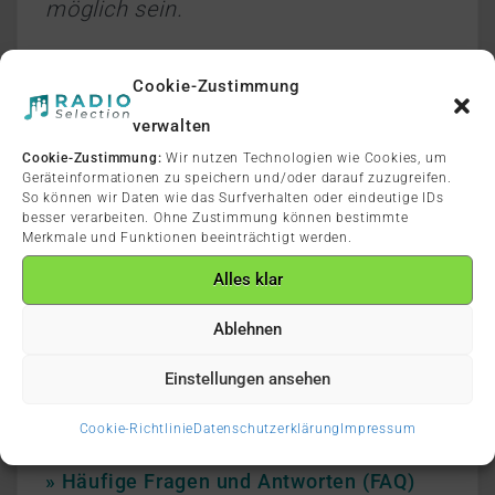
möglich sein.
Höchste Musikqualität
Cookie-Zustimmung
verwalten
Durch neuste Technologien und das
Cookie-Zustimmung:
Wir nutzen Technologien wie Cookies, um
einfache Musikstreaming-Verfahren
Geräteinformationen zu speichern und/oder darauf zuzugreifen.
So können wir Daten wie das Surfverhalten oder eindeutige IDs
können wir auch bei geringen Bitraten
besser verarbeiten. Ohne Zustimmung können bestimmte
Merkmale und Funktionen beeinträchtigt werden.
höchste Musikqualität garantieren.
Alles klar
Störungsfrei und ausfallsicher werden
Ablehnen
unsere InStore-Radios über unsere
SelectionBox
in Ihr Unternehmen
Einstellungen ansehen
gestreamt.
Cookie-Richtlinie
Datenschutzerklärung
Impressum
» Häufige Fragen und Antworten (FAQ)