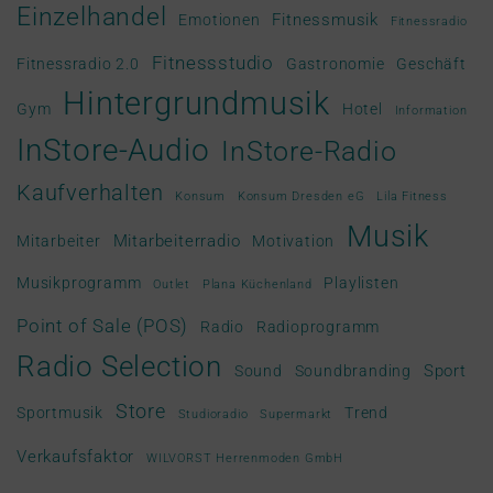
Einzelhandel
Fitnessmusik
Emotionen
Fitnessradio
Fitnessstudio
Fitnessradio 2.0
Gastronomie
Geschäft
Hintergrundmusik
Gym
Hotel
Information
InStore-Audio
InStore-Radio
Kaufverhalten
Konsum
Konsum Dresden eG
Lila Fitness
Musik
Mitarbeiterradio
Mitarbeiter
Motivation
Musikprogramm
Playlisten
Outlet
Plana Küchenland
Point of Sale (POS)
Radio
Radioprogramm
Radio Selection
Sport
Sound
Soundbranding
Store
Sportmusik
Trend
Studioradio
Supermarkt
Verkaufsfaktor
WILVORST Herrenmoden GmbH