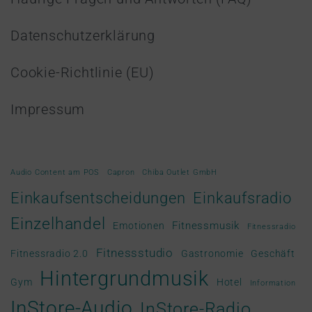
Datenschutzerklärung
Cookie-Richtlinie (EU)
Impressum
Audio Content am POS
Capron
Chiba Outlet GmbH
Einkaufsradio
Einkaufsentscheidungen
Einzelhandel
Fitnessmusik
Emotionen
Fitnessradio
Fitnessstudio
Fitnessradio 2.0
Gastronomie
Geschäft
Hintergrundmusik
Gym
Hotel
Information
InStore-Audio
InStore-Radio