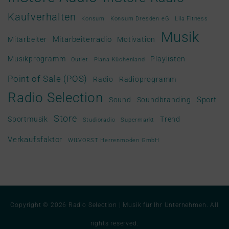
Kaufverhalten
Konsum
Konsum Dresden eG
Lila Fitness
Musik
Mitarbeiterradio
Mitarbeiter
Motivation
Musikprogramm
Playlisten
Outlet
Plana Küchenland
Point of Sale (POS)
Radio
Radioprogramm
Radio Selection
Sport
Sound
Soundbranding
Store
Sportmusik
Trend
Studioradio
Supermarkt
Verkaufsfaktor
WILVORST Herrenmoden GmbH
Copyright © 2026
Radio Selection | Musik für Ihr Unternehmen
. All
rights reserved.